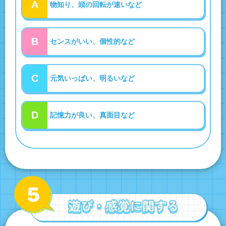
A
物知り、頭の回転が速いなど
B
センスがいい、個性的など
C
元気いっぱい、明るいなど
D
記憶力が良い、真面目など