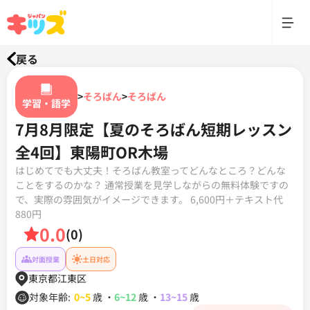
戻る
>
そろばん
>
そろばん
学習・語学
7月8月限定【夏のそろばん短期レッスン
全4回】東陽町OR木場
はじめてでも大丈夫！そろばん教室ってどんなところ？どんな
ことをするのかな？ 通常授業を見学しながらの無料体験ですの
で、実際の雰囲気がイメージできます。 6,600円＋テキスト代
880円
0.0
(0)
対面授業
土日対応
東京都江東区
対象年齢:
0~5
歳
・
6~12
歳
・
13~15
歳