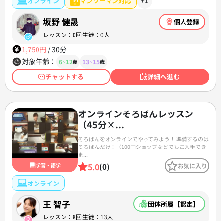
オンライン
マンツーマン対応
+1
坂野 健晟
個人登録
レッスン：0回
生徒：0人
1,750円
/
30分
対象年齢：
6~12
13~15
歳
歳
チャットする
詳細へ進む
オンラインそろばんレッスン
（45分×...
そろばんをオンラインでやってみよう！ 準備するのは
そろばんだけ！（100円ショップなどでもご入手でき
ま...
5.0
学習・語学
(0)
お気に入り
オンライン
王 智子
団体所属【認定】
レッスン：8回
生徒：13人