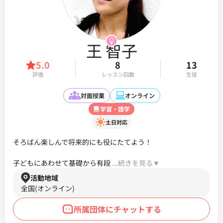
王 智子
5.0
8
13
評価
レッスン回数
生徒
対面授業
オンライン
学習・語学
土日対応
そろばん楽しんで将来的にも役にたてよう！

子どもにあわせて基礎から有段
 ...続きを見る▼ 
活動地域
全国(オンライン)
所属団体にチャットする