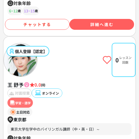
対象年齢
6~12
13~15
歳
歳
チャットする
詳細へ進む
個人登録【認定】
レッスン
0
回数
王 舒予
0.0
(0)
対面授業
オンライン
学習・語学
土日対応
東京都
東京大学在学中のバイリンガル講師（中・英・日）～
対象年齢