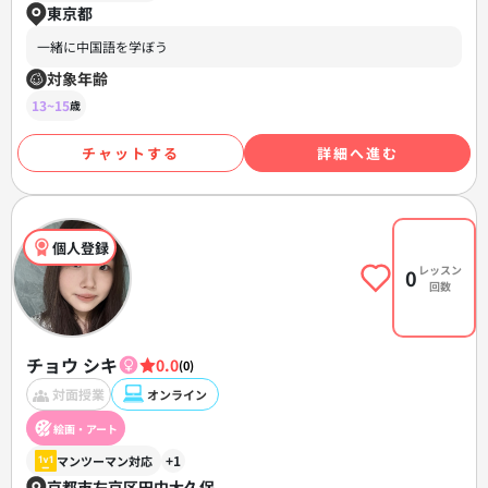
東京都
一緒に中国語を学ぼう
対象年齢
13~15
歳
チャットする
詳細へ進む
個人登録
レッスン
0
回数
チョウ シキ
0.0
(0)
対面授業
オンライン
絵画・アート
+1
マンツーマン対応
京都市左京区田中大久保