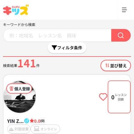
キーワードから検索
フィルタ条件
141
並び替え
検索結果
件
個人登録
レッスン
0
回数
YIN Z...
0.0
(0)
対面授業
オンライン