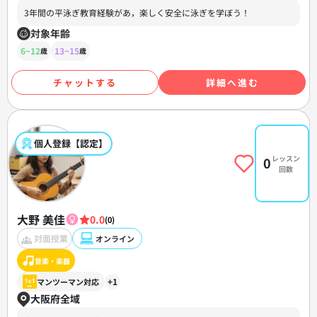
3年間の平泳ぎ教育経験があ，楽しく安全に泳ぎを学ぼう！
対象年齢
6~12
13~15
歳
歳
チャットする
詳細へ進む
個人登録【認定】
レッスン
0
回数
大野 美佳
0.0
(0)
対面授業
オンライン
音楽・楽器
+1
マンツーマン対応
大阪府全域