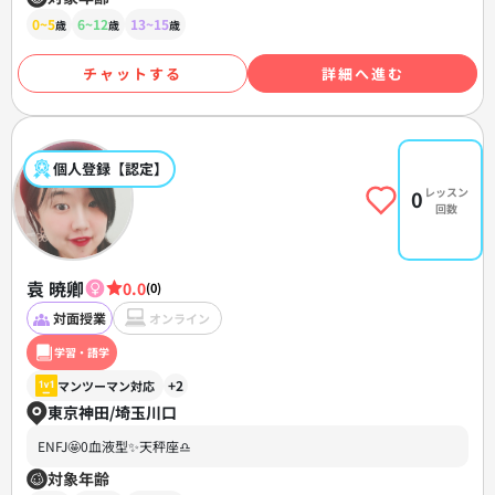
0~5
6~12
13~15
歳
歳
歳
チャットする
詳細へ進む
個人登録【認定】
レッスン
0
回数
袁 暁卿
0.0
(0)
対面授業
オンライン
学習・語学
+2
マンツーマン対応
東京神田/埼玉川口
ENFJ🤩0血液型✨天秤座♎️
対象年齢