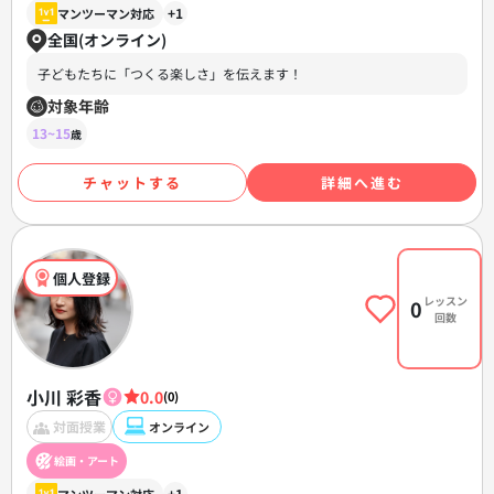
+1
マンツーマン対応
全国(オンライン)
子どもたちに「つくる楽しさ」を伝えます！
対象年齢
13~15
歳
チャットする
詳細へ進む
個人登録
レッスン
0
回数
小川 彩香
0.0
(0)
対面授業
オンライン
絵画・アート
+1
マンツーマン対応