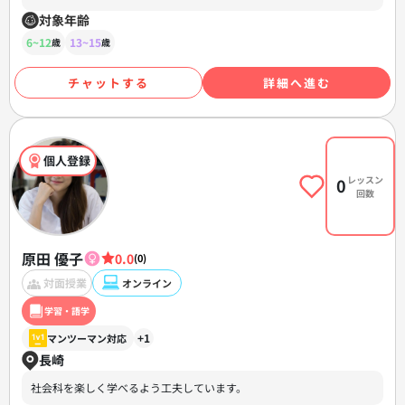
対象年齢
6~12
13~15
歳
歳
チャットする
詳細へ進む
個人登録
レッスン
0
回数
原田 優子
0.0
(0)
対面授業
オンライン
学習・語学
+1
マンツーマン対応
長崎
社会科を楽しく学べるよう工夫しています。