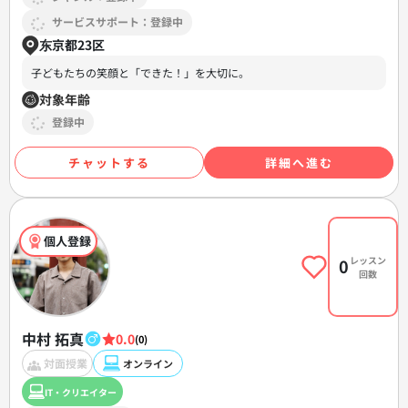
サービスサポート：登録中
东京都23区
子どもたちの笑顔と「できた！」を大切に。
対象年齢
登録中
チャットする
詳細へ進む
個人登録
レッスン
0
回数
中村 拓真
0.0
(0)
対面授業
オンライン
IT・クリエイター