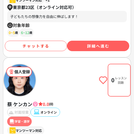
東京都23区（オンライン対応可）
子どもたちの想像力を自由に伸ばします！
対象年齢
0~5
6~12
歳
歳
チャットする
詳細へ進む
個人登録
レッスン
0
回数
蔡 ケンカン
0.0
(0)
対面授業
オンライン
学習・語学
マンツーマン対応