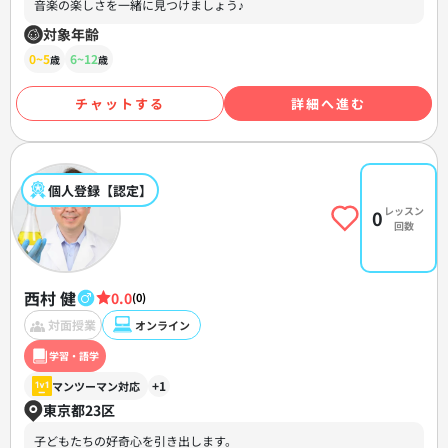
音楽の楽しさを一緒に見つけましょう♪
対象年齢
0~5
6~12
歳
歳
チャットする
詳細へ進む
個人登録【認定】
レッスン
0
回数
西村 健
0.0
(0)
対面授業
オンライン
学習・語学
+1
マンツーマン対応
東京都23区
子どもたちの好奇心を引き出します。