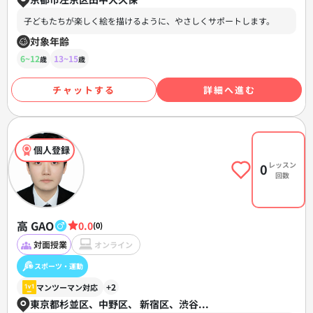
子どもたちが楽しく絵を描けるように、やさしくサポートします。
対象年齢
6~12
13~15
歳
歳
チャットする
詳細へ進む
個人登録
レッスン
0
回数
高 GAO
0.0
(0)
対面授業
オンライン
スポーツ・運動
+2
マンツーマン対応
東京都杉並区、中野区、 新宿区、渋谷...