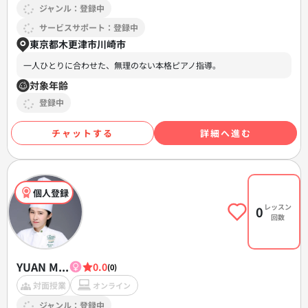
ジャンル：登録中
サービスサポート：登録中
東京都木更津市川崎市
一人ひとりに合わせた、無理のない本格ピアノ指導。
対象年齢
登録中
チャットする
詳細へ進む
個人登録
レッスン
0
回数
YUAN M...
0.0
(0)
対面授業
オンライン
ジャンル：登録中