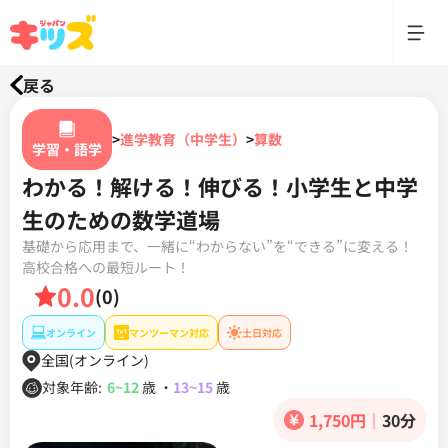
戻る
>
進学教育（中学生）
>
算数
学習・語学
わかる！解ける！伸びる！小学生と中学
生のための数学道場
基礎から応用まで、一緒に“わからない”を“できる”に変える！
高校合格への最短ルート！
0.0
(0)
オンライン
マンツーマン対応
土日対応
全国(オンライン)
対象年齢:
6~12
歳
・
13~15
歳
1,750円
｜
30分