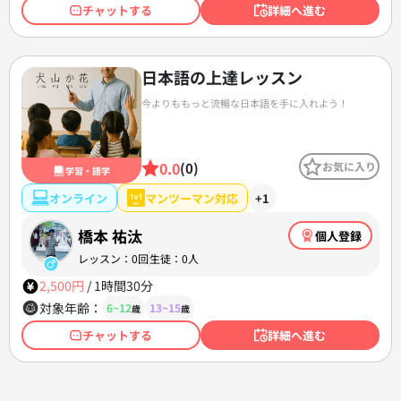
チャットする
詳細へ進む
日本語の上達レッスン
今よりももっと流暢な日本語を手に入れよう！
0.0
(0)
お気に入り
学習・語学
オンライン
マンツーマン対応
+1
橋本 祐汰
個人登録
レッスン：0回
生徒：0人
2,500円
/
1時間
30分
対象年齢：
6~12
13~15
歳
歳
チャットする
詳細へ進む