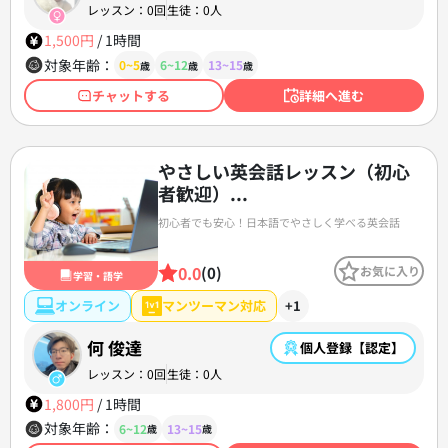
レッスン：0回
生徒：0人
1,500円
/
1時間
対象年齢：
0~5
6~12
13~15
歳
歳
歳
チャットする
詳細へ進む
やさしい英会話レッスン（初心
者歓迎）...
初心者でも安心！日本語でやさしく学べる英会話
0.0
(0)
お気に入り
学習・語学
オンライン
マンツーマン対応
+1
何 俊達
個人登録【認定】
レッスン：0回
生徒：0人
1,800円
/
1時間
対象年齢：
6~12
13~15
歳
歳