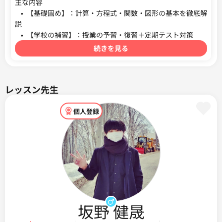
主な内容

	•	【基礎固め】：計算・方程式・関数・図形の基本を徹底解
説

続きを見る
レッスン先生
個人登録
坂野 健晟