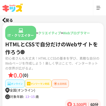
戻る
>
クリエイティブ
>
Webプログラマー
IT・クリエイター
HTMLとCSSで自分だけのWebサイトを
作ろう🌐
初心者さんも大丈夫！HTMLとCSSの基本を学び、素敵な自分の
Webページを作成しよう！楽しく学ぶことで、インターネット
の世界が広がるよ。
0.0
(0)
オンライン
マンツーマン対応
土日対応
全国(オンライン)
対象年齢:
13~15
歳
3,500円
｜
60分