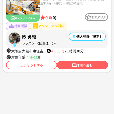
边学编程，科技力＋母语力双提升。
0.0
(0)
お気に入り
IT・クリエイター
対面授業
マンツーマン対応
欧 勇钜
個人登録【認定】
レッスン：0回
生徒：0人
大阪府大阪市東住吉...
4,000円
/
1時間
30分
対象年齢：
6~12
歳
チャットする
詳細へ進む