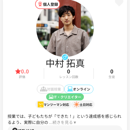
個人登録
中村 拓真
0.0
0
0
評価
レッスン回数
生徒
対面授業
オンライン
IT・クリエイター
マンツーマン対応
土日対応
授業では、子どもたちが「できた！」という達成感を感じられ
るよう、実際に自分の
 ...続きを見る▼ 