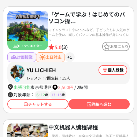
「ゲームで学ぶ！はじめてのパ
ソコン操...
マインクラフトやRobloxなど、子どもたちに人気のゲ
ームを使い、楽しくパソコンの基本操作が身につくレ
ッ...
5.0
IT・クリエイター
(3)
お気に入り
対面授業
土日対応
+1
YU LICHIEH
個人登録
レッスン：7回
生徒：15人
出張可能
東京都港区
2,500円
/
2時間
対象年齢：
6~12
13~15
歳
歳
チャットする
詳細へ進む
中文机器人编程课程
一堂课，两种收获！在全中文环境中，孩子边玩机器人