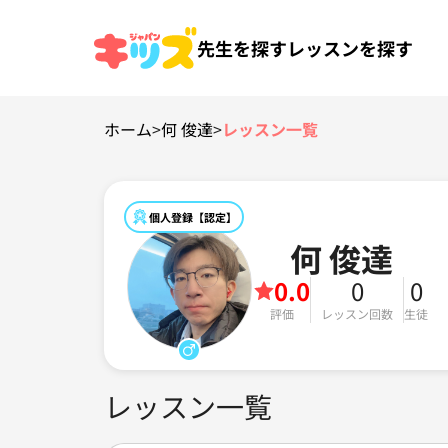
先生を探す
レッスンを探す
ホーム
>
何 俊達
>
レッスン一覧
個人登録【認定】
何 俊達
0.0
0
0
評価
レッスン回数
生徒
レッスン一覧