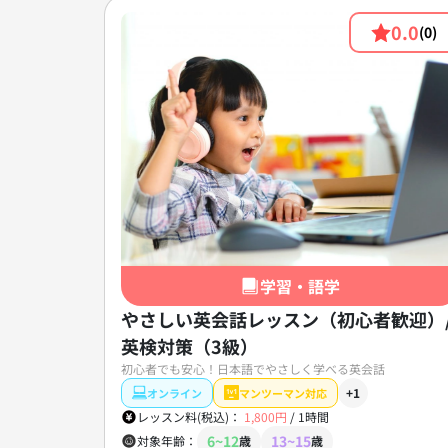
0.0
(0)
学習・語学
やさしい英会話レッスン（初心者歓迎）
英検対策（3級）
初心者でも安心！日本語でやさしく学べる英会話
+1
オンライン
マンツーマン対応
レッスン料(税込)：
1,800円
/
1時間
6~12
13~15
対象年齢：
歳
歳