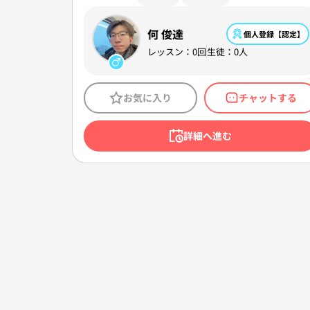
何 俊達
個人登録【認定】
レッスン：0回
生徒：0人
お気に入り
チャットする
詳細へ進む