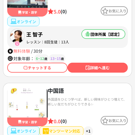
5.0
(0)
お気に入り
学習・語学
オンライン
王 智子
団体所属【認定】
レッスン：8回
生徒：13人
無料体験
/
30分
対象年齢：
6~12
13~15
歳
歳
チャットする
詳細へ進む
中国語
外国語をひとつ学べば、新しい興味がひとつ増えて、
新しい友だちがひとりできる✨
0.0
(0)
お気に入り
学習・語学
オンライン
マンツーマン対応
+1