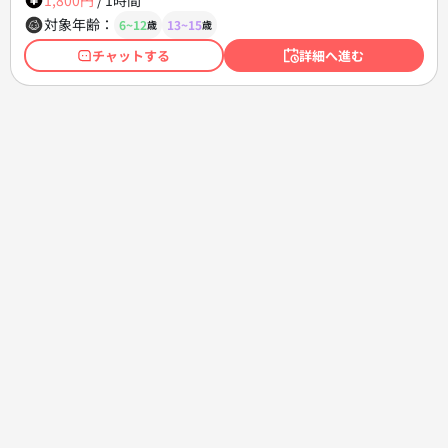
対象年齢：
6~12
13~15
歳
歳
チャットする
詳細へ進む