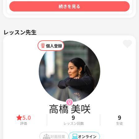
続きを見る
レッスン先生
個人登録
高橋 美咲
5.0
9
9
評価
レッスン回数
生徒
対面授業
オンライン