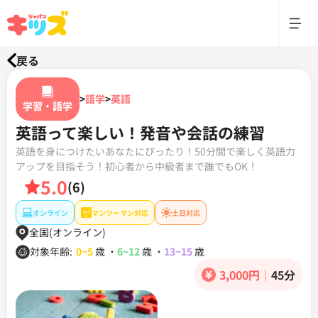
戻る
>
語学
>
英語
学習・語学
英語って楽しい！発音や会話の練習
英語を身につけたいあなたにぴったり！50分間で楽しく英語力
アップを目指そう！初心者から中級者まで誰でもOK！
5.0
(6)
オンライン
マンツーマン対応
土日対応
全国(オンライン)
対象年齢:
0~5
歳
・
6~12
歳
・
13~15
歳
3,000円
｜
45分