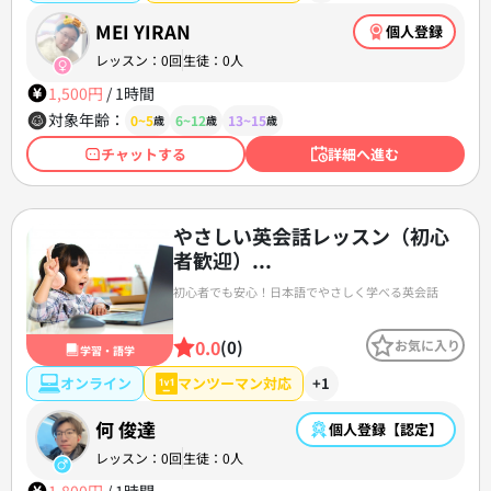
MEI YIRAN
個人登録
レッスン：0回
生徒：0人
1,500円
/
1時間
対象年齢：
0~5
6~12
13~15
歳
歳
歳
チャットする
詳細へ進む
やさしい英会話レッスン（初心
者歓迎）...
初心者でも安心！日本語でやさしく学べる英会話
0.0
(0)
お気に入り
学習・語学
オンライン
マンツーマン対応
+1
何 俊達
個人登録【認定】
レッスン：0回
生徒：0人
1,800円
/
1時間