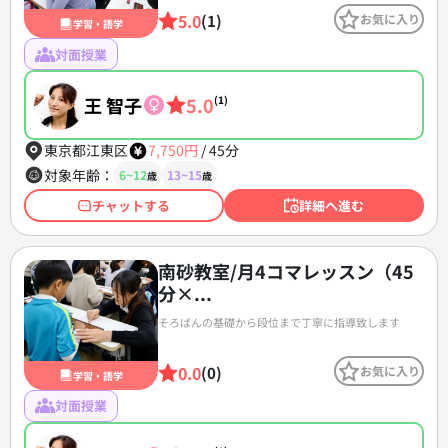
5.0
(1)
お気に入り
学習・語学
対面授業
王 智子
5.0
(1)
東京都江東区
7,750円
/
45分
対象年齢：
6~12
13~15
歳
歳
チャットする
詳細へ進む
南砂教室/月4コマレッスン（45
分×...
そろばんの基礎から段位まで丁寧に指導致します
0.0
(0)
お気に入り
学習・語学
対面授業