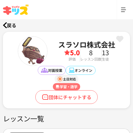
戻る
スラソロ株式会社
5.0
8
13
評価
レッスン回数
生徒
対面授業
オンライン
土日対応
学習・語学
団体にチャットする
レッスン一覧