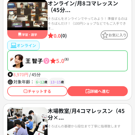
オンライン/月8コマレッスン
（45分...
そろばんをオンラインでやってみよう！ 準備するのは
そろばんだけ！（100円ショップなどでもご入手でき
ま...
0.0
学習・語学
(0)
お気に入り
オンライン
王 智子
5.0
(1)
8,970円
/
45分
対象年齢：
6~12
13~15
歳
歳
チャットする
詳細へ進む
木場教室/月4コマレッスン（45
分×...
そろばんの基礎から段位まで丁寧に指導致します