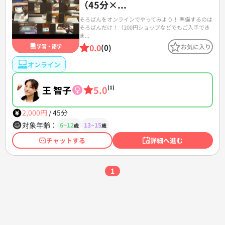
（45分×...
そろばんをオンラインでやってみよう！ 準備するのは
そろばんだけ！（100円ショップなどでもご入手でき
ま...
0.0
学習・語学
(0)
お気に入り
オンライン
王 智子
5.0
(1)
2,000円
/
45分
対象年齢：
6~12
13~15
歳
歳
チャットする
詳細へ進む
1