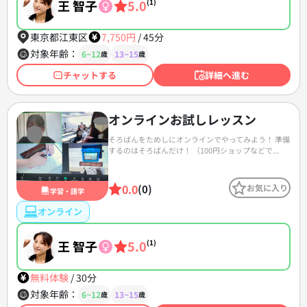
王 智子
5.0
(1)
東京都江東区
7,750円
/
45分
対象年齢：
6~12
13~15
歳
歳
チャットする
詳細へ進む
オンラインお試しレッスン
そろばんをためしにオンラインでやってみよう！ 準備
するのはそろばんだけ！ （100円ショップなどで...
0.0
(0)
お気に入り
学習・語学
オンライン
王 智子
5.0
(1)
無料体験
/
30分
対象年齢：
6~12
13~15
歳
歳