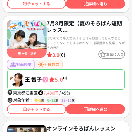
チャットする
詳細へ進む
7月8月限定【夏のそろばん短期
レッス...
はじめてでも大丈夫！そろばん教室ってどんなとこ
ろ？どんなことをするのかな？ 通常授業を見学しなが
らの無料...
0.0
学習・語学
(0)
お気に入り
対面授業
土日対応
王 智子
5.0
(1)
東京都江東区
7,480円
/
45分
対象年齢：
0~5
6~12
13~15
歳
歳
歳
チャットする
詳細へ進む
オンラインそろばんレッスン