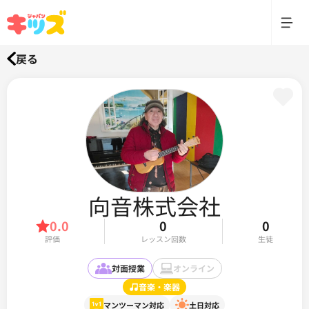
戻る
向音株式会社
0.0
0
0
評価
レッスン回数
生徒
対面授業
オンライン
音楽・楽器
マンツーマン対応
土日対応