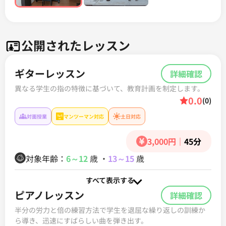
公開されたレッスン
ギターレッスン
詳細確認
異なる学生の指の特徴に基づいて、教育計画を制定します。
0.0
(0)
対面授業
マンツーマン対応
土日対応
3,000円
｜
45分
対象年齢：
6～12
歳
・
13～15
歳
すべて表示する
ピアノレッスン
詳細確認
半分の労力と倍の練習方法で学生を退屈な繰り返しの訓練か
ら導き、迅速にすばらしい曲を弾き出す。