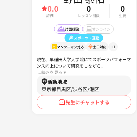
0.0
0
0
評価
レッスン回数
生徒
対面授業
オンライン
スポーツ・運動
+1
マンツーマン対応
土日対応
現在、早稲田大学大学院にてスポーツパフォーマ
ンス向上について研究をしながら、
 ...続きを見る▼ 
活動地域
東京都目黒区/渋谷区/港区
先生にチャットする