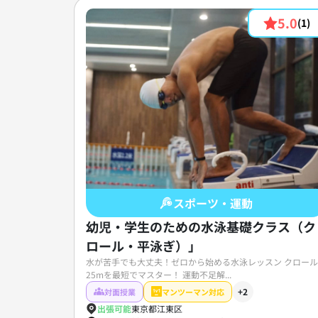
5.0
(1)
スポーツ・運動
幼児・学生のための水泳基礎クラス（ク
ロール・平泳ぎ）」
水が苦手でも大丈夫！ゼロから始める水泳レッスン クロール
25mを最短でマスター！ 運動不足解...
+2
対面授業
マンツーマン対応
出張可能
東京都江東区