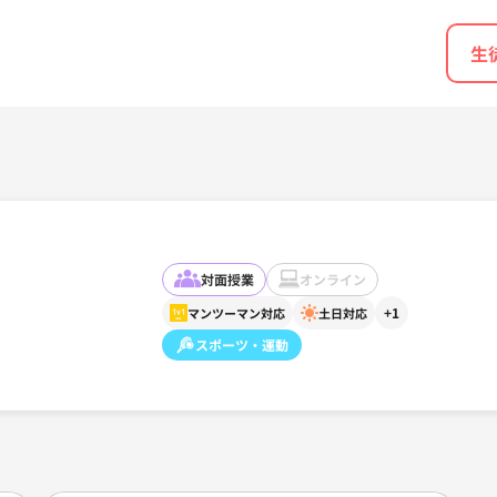
生
対面授業
オンライン
+1
マンツーマン対応
土日対応
スポーツ・運動