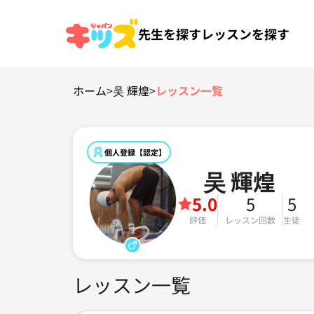
先生を探す
レッスンを探す
ホーム
>
吴 輝煌
>
レッスン一覧
個人登録【認定】
吴 輝煌
5.0
5
5
評価
レッスン回数
生徒
レッスン一覧