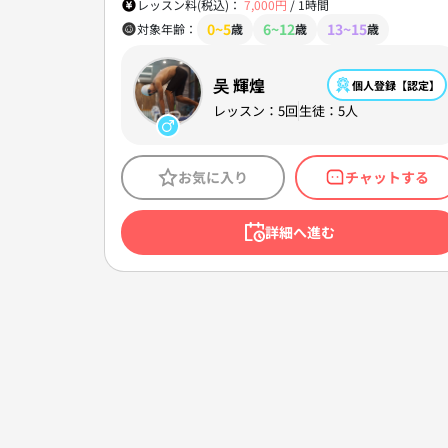
レッスン料(税込)：
7,000円
/
1時間
0~5
6~12
13~15
対象年齢：
歳
歳
歳
吴 輝煌
個人登録【認定】
レッスン：5回
生徒：5人
お気に入り
チャットする
詳細へ進む