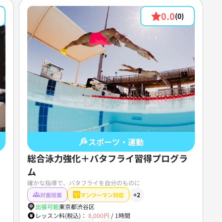
0.0
(0)
スポーツ・運動
総合泳力強化＋バタフライ習得プログラ
ム
確かな指導で、バタフライを自分のものに
+2
対面授業
マンツーマン対応
出張可能
東京都渋谷区
レッスン料(税込)：
8,000円
/
1時間