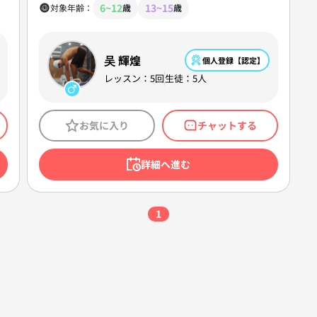
6~12
13~15
対象年齢：
歳
歳
吴 輝煌
個人登録【認定】
レッスン：5回
生徒：5人
お気に入り
チャットする
詳細へ進む
1