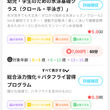
幼児・学生のための水泳基礎ク
詳細確認
ラス（クロール・平泳ぎ）」
水が苦手でも大丈夫！ゼロから始める水泳レッスン クロール2
5mを最短でマスター！ 運動不足解消！楽しく泳いで健康習慣
あなたのペースに合わせたマンツーマン水泳指導
5.0
(1)
対面授業
マンツーマン対応
土日対応
出張できる
7,000円
｜
60分
対象年齢：
0～5
歳
・
6～12
歳
・
13～15
歳
すべて表示する
総合泳力強化＋バタフライ習得
詳細確認
プログラム
確かな指導で、バタフライを自分のものに
0.0
(0)
対面授業
マンツーマン対応
土日対応
出張できる