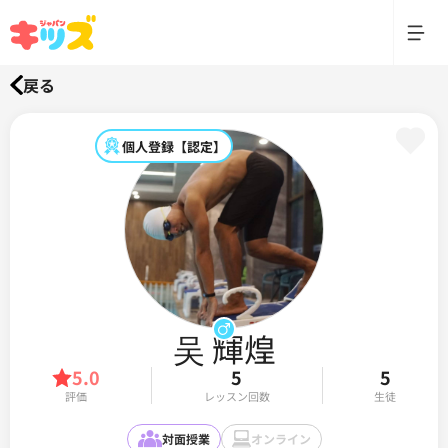
戻る
個人登録【認定】
吴 輝煌
5.0
5
5
評価
レッスン回数
生徒
対面授業
オンライン