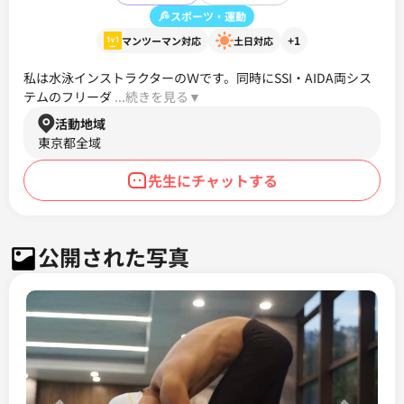
スポーツ・運動
+1
マンツーマン対応
土日対応
私は水泳インストラクターのＷです。同時にSSI・AIDA両シス
テムのフリーダ
 ...続きを見る▼ 
活動地域
東京都全域
先生にチャットする
公開された写真